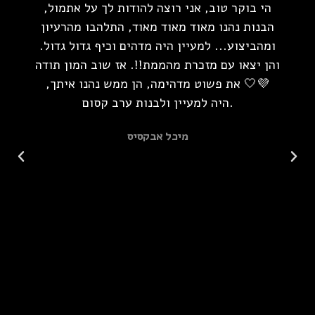
ת
הי בוקר טוב, אני רוצה להודות לך על אתמול,
הבנות נהנו מאוד מאוד מאוד, התלהבו מהרעיון
מ
ומהביצוע... למעיין היה מדהים וכיף גדול גדול.
והן יצאו עם מזכרת מהממת!!. אז שוב המון תודה
רח
💜🤍 את פשוט מדהימה, הן ממש נהנו איתך,
המ
היה למעיין ולבנות ערב קסום.
ו
מיכל אבקסיס
ל
פ
ח